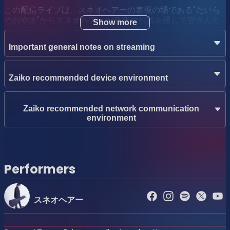
この配信ライブは、スネオヘアーの表現の場である"たいら
のおやま"からスネオヘアーが音楽やお話を通して皆さんと
Show more
つながっていたい、こんな山奥のお部屋から、一人一人の耳
元でお部屋のドアをノックするように「もしもしー、聴こえ
Important general notes on streaming
ていますかー？音、届いていますかー？」と、お部屋で歌っ
た歌や、作った曲、お部屋から発信するお話、この声が、
今、あなたに、届いていますか？とつながっていることを確
Zaiko recommended device environment
認してお互いにホッとする、そんな時間なのかもしれませ
ん。 まだ通常のライブには行けないお客様でも、配信ライ
ブであれば、全国各地どこにいらっしゃるお客様でもご自宅
Zaiko recommended network communication
のパソコンやスマートフォンの前がライブ会場になります。
environment
お手持ちのイヤホンやヘッドフォンで聴いて頂くと、さらに
一緒にその場にいるような臨場感アップ！（当社比）
今月も生配信をお届けしております。 手作りの配信ですの
Performers
で、出来ることに限りがありますが、配信ライブという形を
通し皆さんと時間を過ごす、あたたかい配信になるよう、ス
ネオヘアーと皆さんと一緒に過ごせたらと思っております。
スネオヘアー
ぜひ遊びにいらしてください。みなさまのご来場、心よりお
待ちしております。
【+HD Audioのご利用方法について】