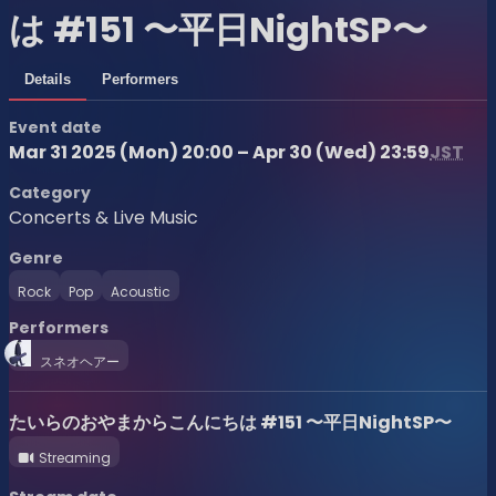
は #151 〜平日NightSP〜
Details
Performers
Event date
Mar 31 2025 (Mon) 20:00 – Apr 30 (Wed) 23:59
JST
Category
Concerts & Live Music
Genre
Rock
Pop
Acoustic
Performers
スネオヘアー
たいらのおやまからこんにちは #151 〜平日NightSP〜
Streaming