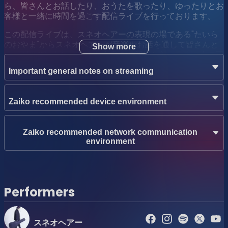
ら、皆さんとお話したり、おうたを歌ったり、ゆったりとお
客様と一緒に時間を過ごす配信ライブを行っております。
この配信ライブは、スネオヘアーの表現の場である"たいら
のおやま"からスネオヘアーが音楽やお話を通して皆さんと
Show more
つながっていたい、こんな山奥のお部屋から、一人一人の耳
元でお部屋のドアをノックするように「もしもしー、聴こえ
Important general notes on streaming
ていますかー？音、届いていますかー？」と、お部屋で歌っ
た歌や、作った曲、お部屋から発信するお話、この声が、
今、あなたに、届いていますか？とつながっていることを確
Zaiko recommended device environment
認してお互いにホッとする、そんな時間なのかもしれませ
ん。 まだ通常のライブには行けないお客様でも、配信ライ
ブであれば、全国各地どこにいらっしゃるお客様でもご自宅
Zaiko recommended network communication
のパソコンやスマートフォンの前がライブ会場になります。
environment
お手持ちのイヤホンやヘッドフォンで聴いて頂くと、さらに
一緒にその場にいるような臨場感アップ！（当社比）
今月も生配信をお届けしております。 手作りの配信ですの
Performers
で、出来ることに限りがありますが、配信ライブという形を
通し皆さんと時間を過ごす、あたたかい配信になるよう、ス
ネオヘアーと皆さんと今月は祝日平日の夜のひととき、一緒
スネオヘアー
に過ごせたらと思っております。 ぜひ遊びにいらしてくだ