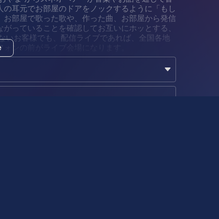
人の耳元でお部屋のドアをノックするように「もし
、お部屋で歌った歌や、作った曲、お部屋から発信
ながっていることを確認してお互いにホッとする、
けないお客様でも、配信ライブであれば、全国各地
フォンの前がライブ会場になります。
e
一緒にその場にいるような臨場感アップ！（当社
で、出来ることに限りがありますが、配信ライブと
よう、スネオヘアーと皆さんと一緒に過ごせたらと
のご来場、心よりお待ちしております。
nt
配信イベントであれば、チケット代金＋追加料金200
O Premiumメンバーは200円の追加料金がかから
384kbps）を選択してください。配信現場で使用
通常値の2倍の音声品質を視聴者の耳元に届けるこ