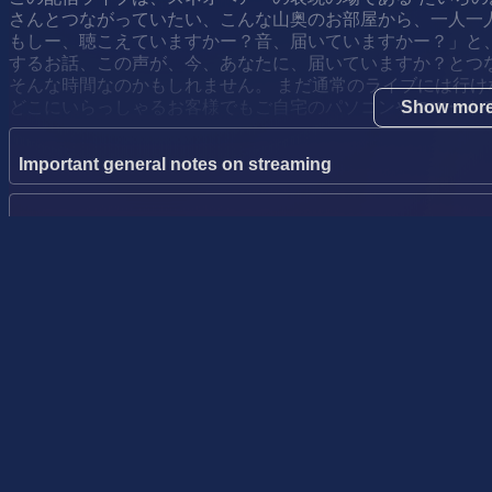
さんとつながっていたい、こんな山奥のお部屋から、一人一
もしー、聴こえていますかー？音、届いていますかー？」と
するお話、この声が、今、あなたに、届いていますか？とつ
そんな時間なのかもしれません。 まだ通常のライブには行
どこにいらっしゃるお客様でもご自宅のパソコンやスマート
Show mor
お手持ちのイヤホンやヘッドフォンで聴いて頂くと、さらに
Important general notes on streaming
比）
今月も生配信をお届けしております。 手作りの配信ですの
いう形を通し皆さんと時間を過ごす、あたたかい配信になる
Zaiko recommended device environment
思っております。 ぜひ遊びにいらしてください。みなさま
【+HD Audioのご利用方法について】
Zaiko recommended network communication environme
ZAIKOでライブ配信を見る方は「+HDオーディオ」対応の
円で384kbpsの高音質をお楽しみいただけます。さらにZAIK
ず無料で高音質の配信イベントをお楽しみいただけます。
Performers
イベント主催者はZAIKOの管理画面で「+HDオーディオ」（
される機材の音声出力を最大限に活かした配信が可能。最大
とができます。
スネオヘアー
Pop, Rock, Live